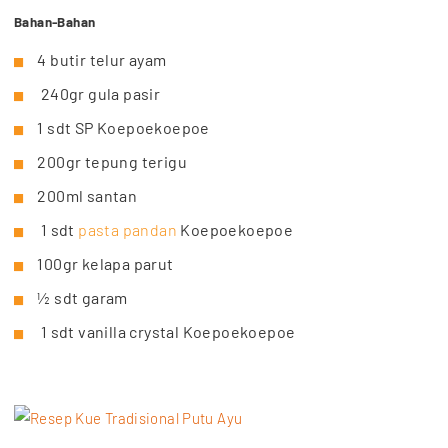
Bahan-Bahan
4 butir telur ayam
240gr gula pasir
1 sdt SP Koepoekoepoe
200gr tepung terigu
200ml santan
1 sdt
pasta pandan
Koepoekoepoe
100gr kelapa parut
½ sdt garam
1 sdt vanilla crystal Koepoekoepoe