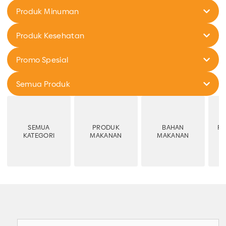
Produk Minuman
Produk Kesehatan
Promo Spesial
Semua Produk
SEMUA
PRODUK
BAHAN
PE
KATEGORI
MAKANAN
MAKANAN