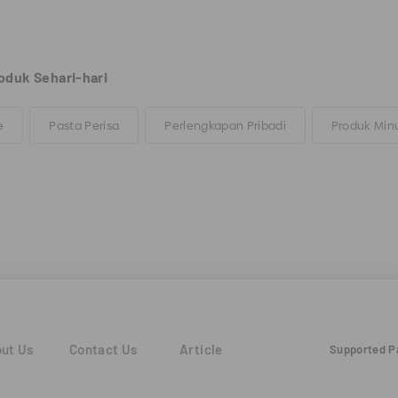
oduk Sehari-hari
e
Pasta Perisa
Perlengkapan Pribadi
Produk Mi
ut Us
Contact Us
Article
Supported 