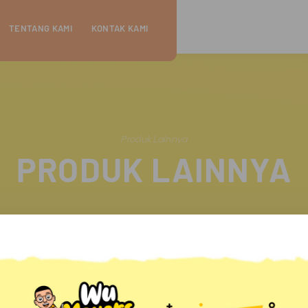
TENTANG KAMI
KONTAK KAMI
Produk Lainnya
PRODUK LAINNYA
Share Via