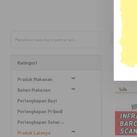
Kategori
Produk Makanan
Bahan Makanan
Perlengkapan Bayi
Perlengkapan Pribadi
Perlengkapan Sehari-hari
Produk Lainnya