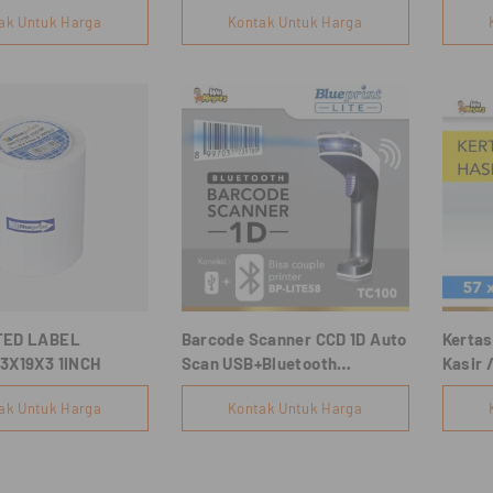
57x38
ak Untuk Harga
Kontak Untuk Harga
ETOOTH+RJ11)
TED LABEL
Barcode Scanner CCD 1D Auto
Kertas
3X19X3 1INCH
Scan USB+Bluetooth
Kasir 
BLUEPRINT BP-TC100
BLUE
ak Untuk Harga
Kontak Untuk Harga