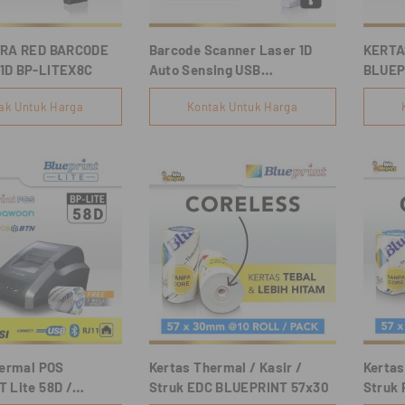
FRA RED BARCODE
Barcode Scanner Laser 1D
KERTA
1D BP-LITEX8C
Auto Sensing USB
BLUEP
BLUEPRINT BP-LITEX8L
57x38
ak Untuk Harga
Kontak Untuk Harga
hermal POS
Kertas Thermal / Kasir /
Kertas
 Lite 58D /
Struk EDC BLUEPRINT 57x30
Struk