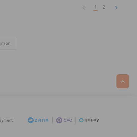
1
2
numan
Payment