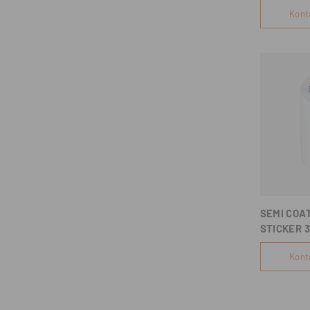
Lite58D
Kont
(USB+BLU
SEMI COA
STICKER 3
Kont