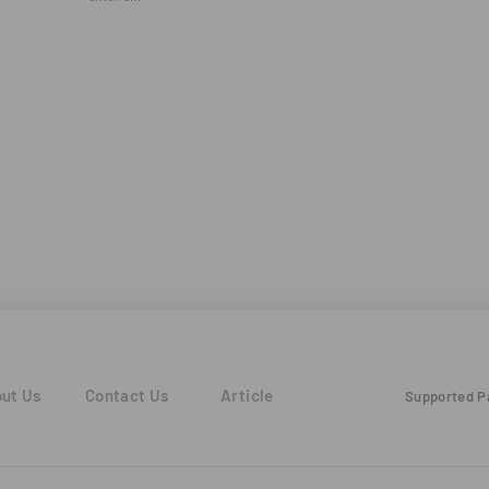
ut Us
Contact Us
Article
Supported 