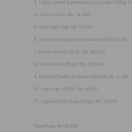
3. L’agie coklat flamboyant extra dark 500gr R
4. 4 butir telur: Rp. 14.000
5. Gula Pasir 1kg: Rp. 13.000
6. Tepung terigu protein sedang 1000gr: Rp. 1
7. Coklat bubuk 100gr: Rp. 20.000
8. Susu bubuk 250gr: Rp. 23.000
9. Baking Powder Koepoe koepoe: Rp. 4.156
10. Susu cair 225ml: Rp. 6.400
11. L’agie choco chips 250gr: Rp. 13.000
Total Modal: Rp 150.056