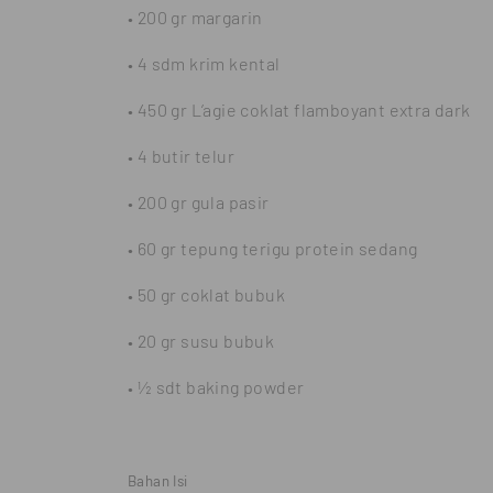
• 200 gr margarin
• 4 sdm krim kental
• 450 gr L’agie coklat flamboyant extra dark
• 4 butir telur
• 200 gr gula pasir
• 60 gr tepung terigu protein sedang
• 50 gr coklat bubuk
• 20 gr susu bubuk
• ½ sdt baking powder
Bahan Isi