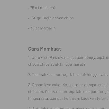
• 75 ml susu cair
• 150 gr L’agie choco chips
• 30 gr margarin
Cara Membuat
1. Untuk Isi: Panaskan susu cair hingga agak d
choco chips aduk hingga merata.
2. Tambahkan mentega lalu aduk hingga rata.
3. Bahan lava cake: Kocok telur dengan gula
sisihkan. Cairkan mentega lalu campur denga
hingga rata, campur ke dalam kocokan telur da
4. Setelah tercampur rata, masukkan tepung,