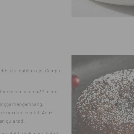
idih lalu matikan api. Campur
 Dinginkan selama 30 menit.
 hingga mengembang,
n krim dan cokelat. Aduk
n gula tadi.
 cokelat bubuk, susu bubuk