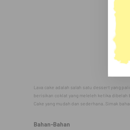
Lava cake adalah salah satu dessert yang pali
berisikan coklat yang meleleh ketika dibelah
Cake yang mudah dan sederhana. Simak bahan
Bahan-Bahan