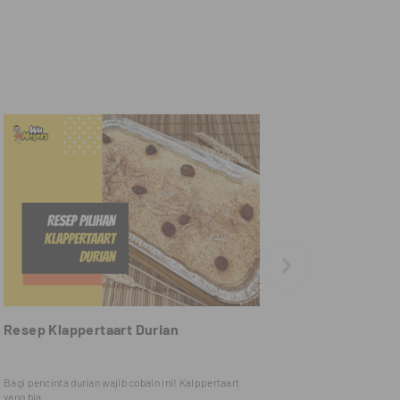
Resep Klappertaart Durian
Bagi pencinta durian wajib cobain ini! Kalppertaart
yang bia...