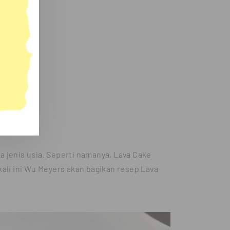
la jenis usia. Seperti namanya, Lava Cake
kali ini Wu Meyers akan bagikan resep Lava