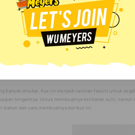
Share :
Resep Lava Cake
Aneka Resep Pilihan Wu Meyers
Resep Lava Cake
ng banyak disukai. Kue ini menjadi camilan favorit untuk sega
 bagian tengahnya. Untuk membuatnya kelihatan sulit, namun 
-bahan dan cara membuatnya berikut ini.