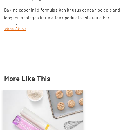
Baking paper ini diformulasikan khusus dengan pelapis anti
lengket, sehingga kertas tidak perlu diolesi atau diberi
minyak.
Keunggulan produk:
Tahan air.
Tahan ;panas hingga 220 derajat Celcius dan bisa
digunakan di microwave atau oven.
Diformulasikan khusus dengan pelapis anti lengket atau
More Like This
dilapisi silicone 2 sisi, sehingga kertas tidak perlu
diolesi / diminyaki.
Kertas mudah dipotong karena sudah dilengkapi dengan
pisau pemotong.
Hasil pemanggangan menjadi lebih sempurna dan hasil
kukusan menjadi lebih baik. (sangat cocok untuk
brownies, roti, cookies, dimsum, bakpao, bolu ,dll)