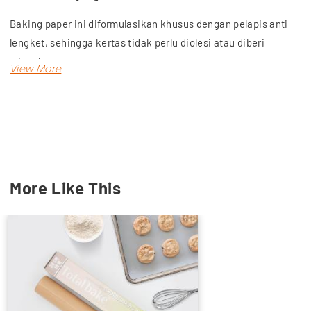
Baking paper ini diformulasikan khusus dengan pelapis anti
lengket, sehingga kertas tidak perlu diolesi atau diberi
minyak.
Keunggulan produk:
Tahan air.
Tahan panas hingga 220 derajat Celcius dan bisa
digunakan di microwave atau oven.
Diformulasikan khusus dengan pelapis anti lengket atau
More Like This
dilapisi silicone 2 sisi, sehingga kertas tidak perlu
diolesi / diminyaki.
Kertas mudah dipotong karena sudah dilengkapi dengan
pisau pemotong.
Hasil pemanggangan menjadi lebih sempurna dan hasil
kukusan menjadi lebih baik. (sangat cocok untuk
brownies, roti, cookies, dimsum, bakpao, bolu ,dll)