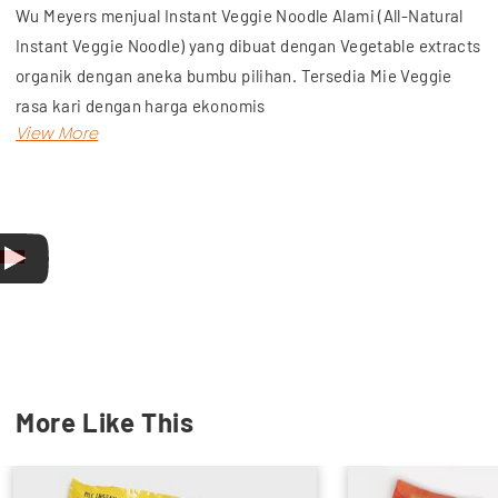
Wu Meyers menjual Instant Veggie Noodle Alami (All-Natural
Instant Veggie Noodle) yang dibuat dengan Vegetable extracts
organik dengan aneka bumbu pilihan. Tersedia Mie Veggie
rasa kari dengan harga ekonomis
Produk ini tidak melalui proses penggorengan untuk membuat
kaku dan kering ketika dikemas, melainkan mie dioven
sehingga bebas akan lemak trans (trans fat) yang dapat
membahayakan tubuh Anda.
Selain itu, mie goreng ini rendah gluten, bebas MSG dan HVP,
dan bebas bahan 3P (Pengawet, Perasa, dan Pewarna
buatan).
Pesan Mie Veggie Goreng Original hanya di Wu Meyers!
More Like This