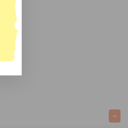
ikmati
u Meyers.