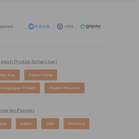
Payment
tegori Produk Sehari-hari
han Kue
Pasta Perisa
rlengkapan Pribadi
Produk Minuman
ncarian Populer
Agie
Sabun
Silet
Realfood