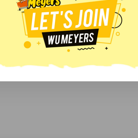
Meses dengan bentuk butiran warna warni ini sangat cocok din
bersama roti atau jadi taburan kue.
Dapatkan meses Safari butir warna and bahan kue lainnya di W
Toko retail dan grosir online kebutuhan sehari-hari.