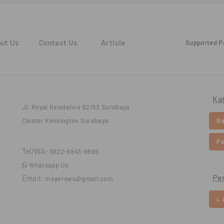
ut Us
Contact Us
Article
Supported 
Ka
Jl. Royal Residence B2/53 Surabaya
Cluster Kensington Surabaya
Ba
Pe
Tel/WA:
0822-9943-9869
Whatsapp Us
Pe
Email:
meyerswu@gmail.com
L 