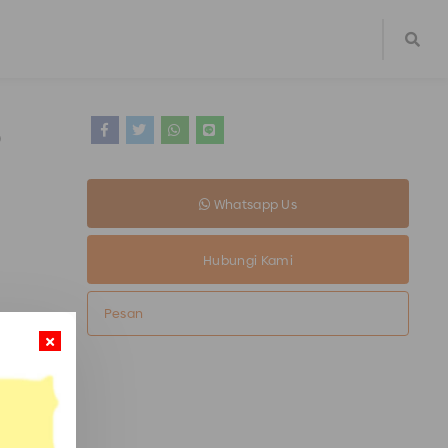
)
Whatsapp Us
Hubungi Kami
Pesan
dah sejak