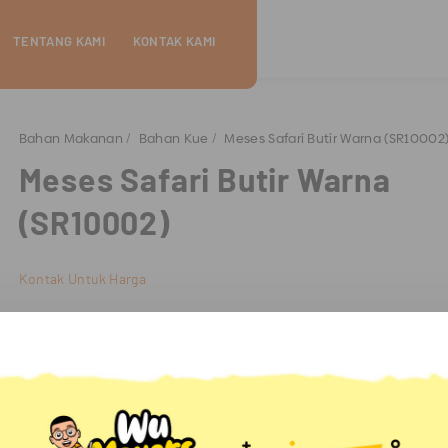
TENTANG KAMI
KONTAK KAMI
Bahan Makanan
Bahan Kue
Meses Safari Butir Warna (SR10002
Meses Safari Butir Warna
(SR10002)
Kontak Untuk Harga
Specifications
Description
Safari butir warna merupakan salah satu merek meses yang su
dulu di Indonesia.