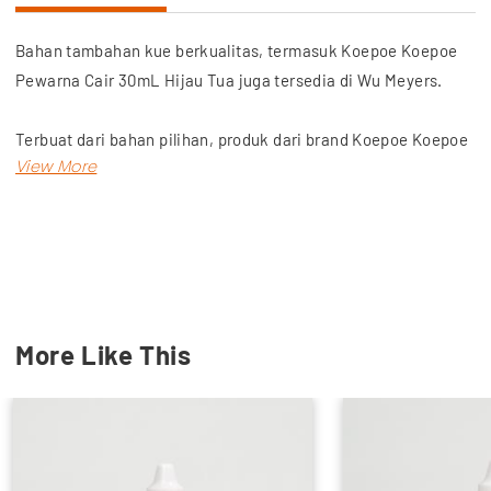
Bahan tambahan kue berkualitas, termasuk Koepoe Koepoe
Pewarna Cair 30mL Hijau Tua juga tersedia di Wu Meyers.
Terbuat dari bahan pilihan, produk dari brand Koepoe Koepoe
ini menghasilkan warna hijau tua terbaik.
Dapatkan produk bahan kue lainnya, termasuk SP, Baking
Powder, Pasta Perisa, Meses hingga Chocolate Compound
dengan harga terjangkau, hanya di Wu Meyers! Toko retail
online kebutuhan sehari-hari.
More Like This