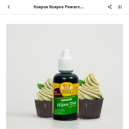
Koepoe Koepoe Pewarna Cair 30ml Hijau Tua