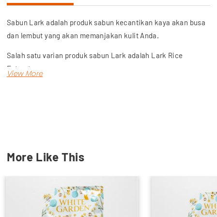
Sabun Lark adalah produk sabun kecantikan kaya akan busa
dan lembut yang akan memanjakan kulit Anda.
Salah satu varian produk sabun Lark adalah Lark Rice
Extract.
Sabun ini mengandung extract beras yang mampu
mencerahkan, melembutkan, dan menghaluskan kulit.
Wangi dengan aroma eksklusif dari sabun ini juga sangat
bagus untuk kulit Anda.
Manjakan kulit Anda dengan sabun Lark Rice Extract dari Wu
More Like This
Meyers!
Tersedia dengan harga ekonomis yang terjangkau. Pesan
sekarang di Wu Meyers!