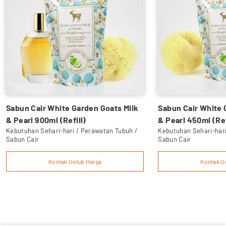
Sabun Cair White Garden Goats Milk
Sabun Cair White 
& Pearl 900ml (Refill)
& Pearl 450ml (Ref
Kebutuhan Sehari-hari / Perawatan Tubuh /
Kebutuhan Sehari-hari
Sabun Cair
Sabun Cair
Kontak Untuk Harga
Kontak U