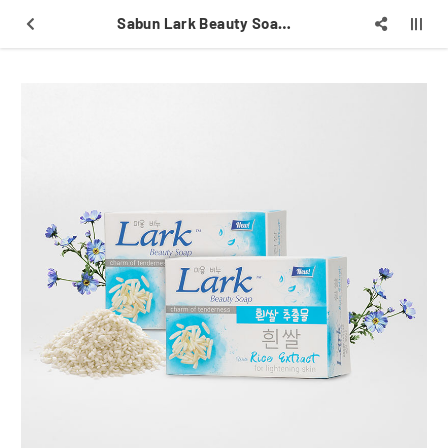
Sabun Lark Beauty Soap Rice Extract New White