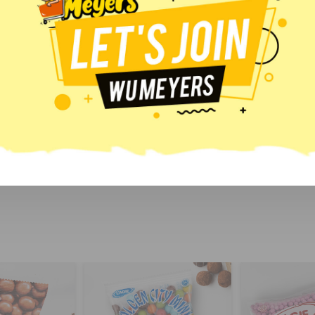
L'agie Golden City ini.
Coklat dengan bentuk bulat-bulat imut berisi biskuit renyah ini
cocok untuk Anda yang lebih suka menikmati coklat dalam bentu
Tersedia produk L'agie Golden City kemasan 75 gr di Wu Meyers