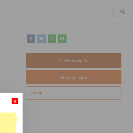
Whatsapp Us
Hubungi Kami
Pesan
u di
sa seperti