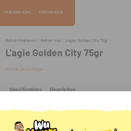
TENTANG KAMI
KONTAK KAMI
Bahan Makanan
Bahan Kue
L'agie Golden City 75gr
L'agie Golden City 75gr
Kontak Untuk Harga
Specifications
Description
L'agie merupakan salah satu merek coklat yang sudah sejak dul
Indonesia.
Produk-produk coklat dari L'agie sudah terjamin kualitas dan ra