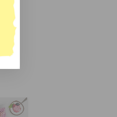
 sangat
k lain.
.