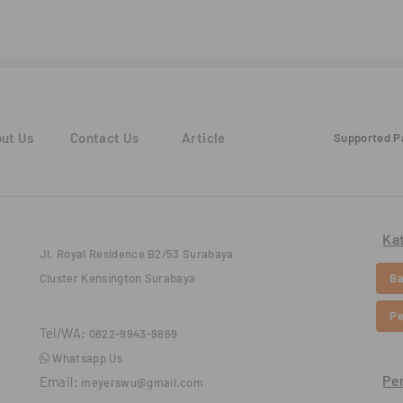
ut Us
Contact Us
Article
Supported 
Ka
Jl. Royal Residence B2/53 Surabaya
Cluster Kensington Surabaya
Ba
Pe
Tel/WA:
0822-9943-9869
Whatsapp Us
Pe
Email:
meyerswu@gmail.com