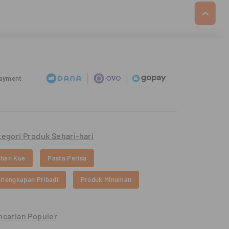
Payment
tegori Produk Sehari-hari
han Kue
Pasta Perisa
rlengkapan Pribadi
Produk Minuman
ncarian Populer