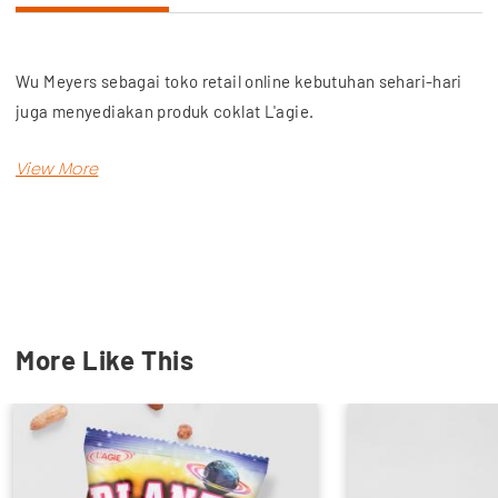
Wu Meyers sebagai toko retail online kebutuhan sehari-hari
juga menyediakan produk coklat L'agie.
Coklat klasik Flamboyant Dark ini adalah salah satu produk
untuk bahan kue.
Kategori cooking chocolate atau sering disebut chocolate
compound yang satu ini komposisinya terdiri dari gula,
essens, lesitin, dan susu.
More Like This
Dapatkan sumber kelezatan dalam resep kue dengan
Flamboyant Extra Dark dari Wu Meyers.