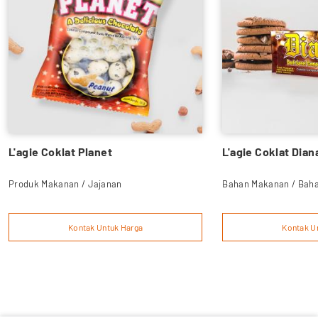
L'agie Coklat Planet
L'agie Coklat Dian
Produk Makanan / Jajanan
Bahan Makanan / Bah
Kontak Untuk Harga
Kontak U