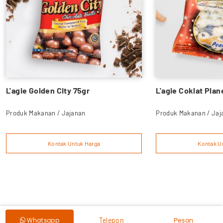
L'agie Golden City 75gr
L'agie Coklat Plan
Produk Makanan / Jajanan
Produk Makanan / Ja
Kontak Untuk Harga
Kontak U
Pesan
Whatsapp
Telepon