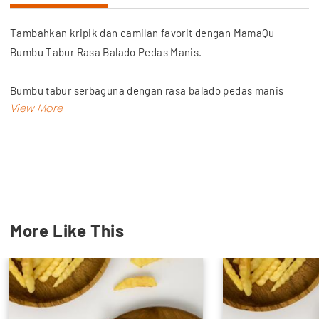
Tambahkan kripik dan camilan favorit dengan MamaQu
Bumbu Tabur Rasa Balado Pedas Manis.
Bumbu tabur serbaguna dengan rasa balado pedas manis
yang terbuat dari bahan-bahan pilihan sehingga
menghasilkan cita rasa yang lezat.
Dapatkan produk lainnya, seperti bahan kue, plastic wrap,
lakban hingga chocolate compound dengan harga terjangkau,
hanya di Wu Meyers! Toko retail online kebutuhan sehari-hari.
More Like This