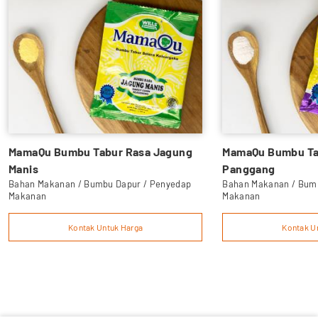
MamaQu Bumbu Tabur Rasa Jagung
MamaQu Bumbu Tab
Manis
Panggang
Bahan Makanan / Bumbu Dapur / Penyedap
Bahan Makanan / Bum
Makanan
Makanan
Kontak Untuk Harga
Kontak U