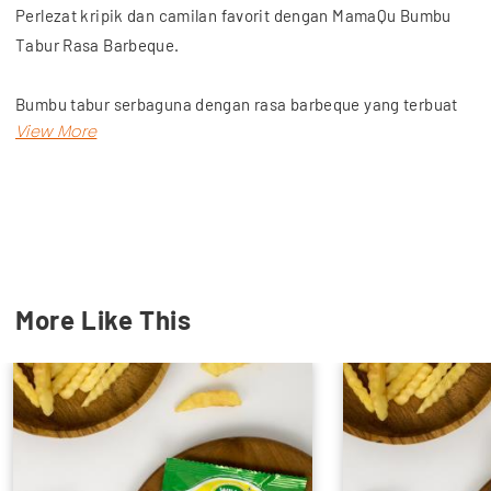
Perlezat kripik dan camilan favorit dengan MamaQu Bumbu
Tabur Rasa Barbeque.
Bumbu tabur serbaguna dengan rasa barbeque yang terbuat
dari bahan-bahan pilihan sehingga menghasilkan rasa yang
lezat.
Dapatkan produk lainnya, seperti bahan kue, lakban hingga
chocolate compound dengan harga terjangkau, hanya di Wu
Meyers! Toko retail online kebutuhan sehari-hari.
More Like This