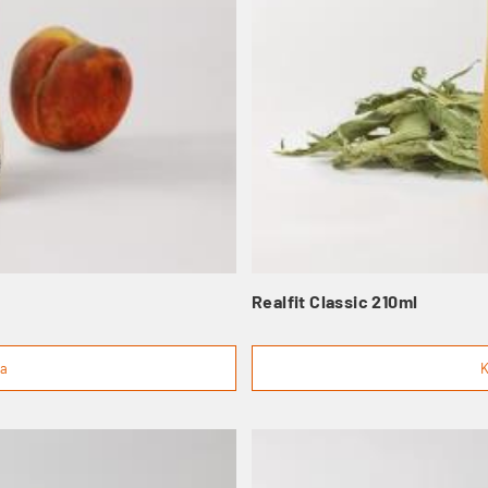
Realfit Classic 210ml
ga
K