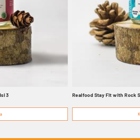
si 3
Realfood Stay Fit with Rock S
ga
K