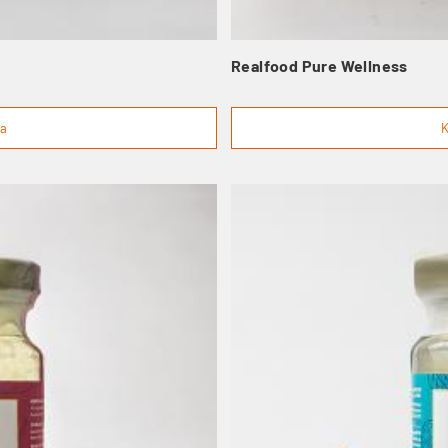
Realfood Pure Wellness
ga
K