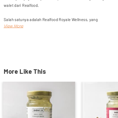
walet dari Realfood.
Salah satunya adalah Realfood Royale Wellness, yang
merupakan konsentrat terbuat dari 99% sarang burung walet.
Manfaat luar biasa produk ini adalah investasi terbaik untuk
kesehatan tubuh dan kulit Anda.
Termasuk mengatasi keluhan paru-paru, sumber antioksidan,
menjaga kecantikan kulit, dan manfaat lainnya.
More Like This
Belanja sekarang juga produk ini di Wu Meyers. Toko retail
online tepercaya.