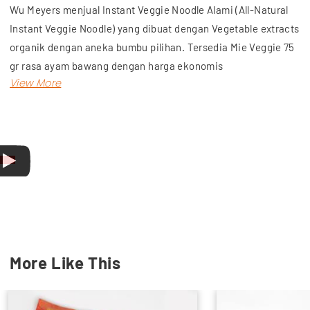
Wu Meyers menjual Instant Veggie Noodle Alami (All-Natural
Instant Veggie Noodle) yang dibuat dengan Vegetable extracts
organik dengan aneka bumbu pilihan. Tersedia Mie Veggie 75
gr rasa ayam bawang dengan harga ekonomis
Produk ini tidak melalui proses penggorengan untuk membuat
kaku dan kering ketika dikemas, melainkan mie dioven
sehingga bebas akan lemak trans (trans fat) yang dapat
membahayakan tubuh Anda.
Selain itu, mie goreng ini rendah gluten, bebas MSG dan HVP,
dan bebas bahan 3P (Pengawet, Perasa, dan Pewarna
buatan).
Pesan Mie Veggie Goreng Original hanya di Wu Meyers!
More Like This