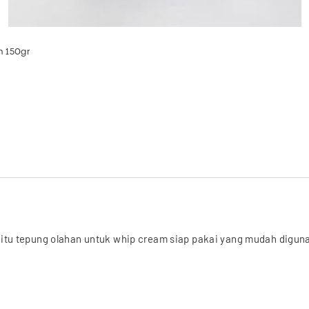
 150gr
u tepung olahan untuk whip cream siap pakai yang mudah diguna
ream 150gr bisa mewujudkan kreasi kue yang cantik dan lezat.