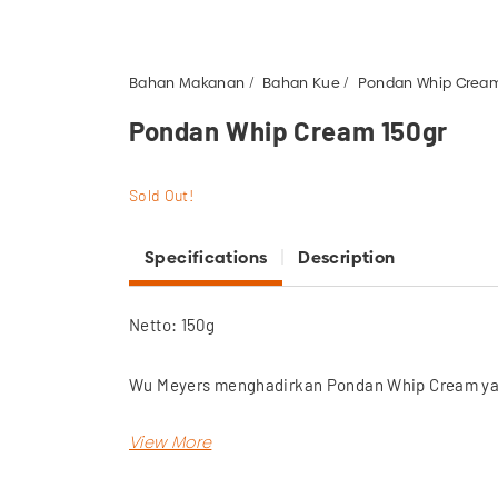
Bahan Makanan
Bahan Kue
Pondan Whip Cream
Pondan Whip Cream 150gr
Sold Out!
Specifications
Description
Netto: 150g
Wu Meyers menghadirkan Pondan Whip Cream yait
Terbuat dari aneka bahan pilihan, Pondan Whip C