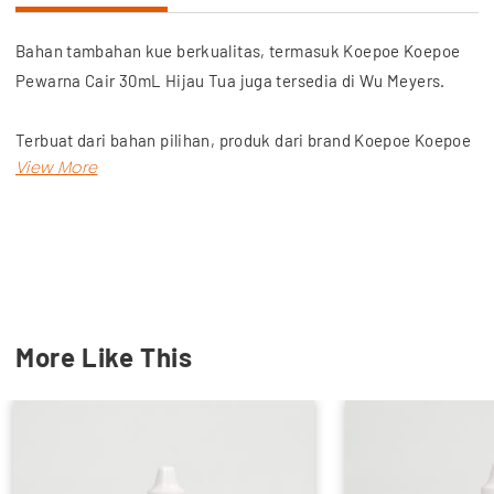
Bahan tambahan kue berkualitas, termasuk Koepoe Koepoe
Pewarna Cair 30mL Hijau Tua juga tersedia di Wu Meyers.
Terbuat dari bahan pilihan, produk dari brand Koepoe Koepoe
ini menghasilkan warna hijau tua terbaik.
Dapatkan produk bahan kue lainnya, termasuk SP, Baking
Powder, Pasta Perisa, Meses hingga Chocolate Compound
dengan harga terjangkau, hanya di Wu Meyers! Toko retail
online kebutuhan sehari-hari.
More Like This