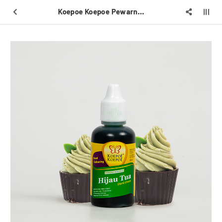
Koepoe Koepoe Pewarna Cair 30ml Hijau Tua