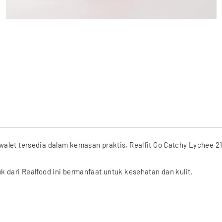
alet tersedia dalam kemasan praktis, Realfit Go Catchy Lychee 2
 dari Realfood ini bermanfaat untuk kesehatan dan kulit.
ntioksidan, menjaga kecantikan kulit, dan manfaat lainnya.