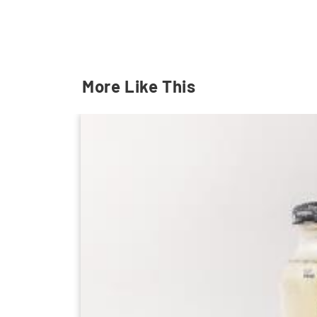
Dapatkan produk ini hanya di Wu Meyers. Toko ret
More Like This