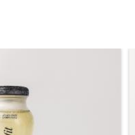
ail online kebutuhan sehari-hari.