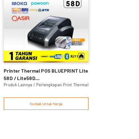
Hellobill
Restoku
IReap POS Lite
Brilink
Struk Bensin
PPOB odepulsa
Qasir
Tagihan Pulsa
Printer Thermal POS BLUEPRINT Lite
Bee Laundry Mobile
58D / Lite58D
Nuna Cashier
Produk Lainnya / Perlengkapan Print Thermal
(USB+BLUETOOTH+RJ11)
PPOB Bukopin
SimplePay
Kontak Untuk Harga
AirPay
POSmet - Restaurant Bill Printing