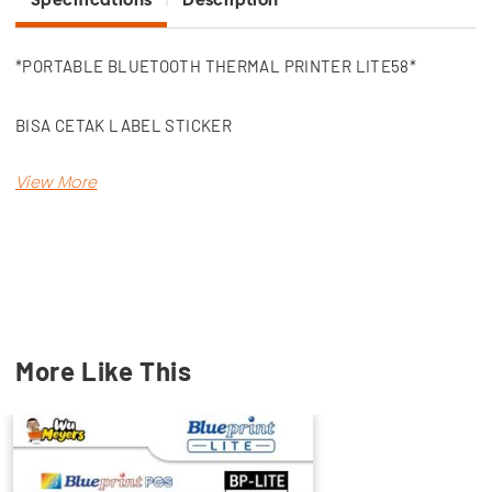
*PORTABLE BLUETOOTH THERMAL PRINTER LITE58*
BISA CETAK LABEL STICKER
- RPP02N via bluetooth dengan memasukkan password 0000
- Aplikasi Disetting cetak ke RPP02N baru bisa cetak
Support di :
Blueprint POS
Moka
More Like This
Pawoon
Kudo
Toko Kasir Portable
Mesin kasir