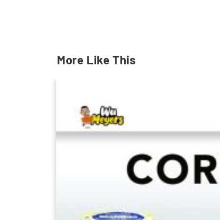
Cocok Untuk : Printer Kasir, No antrian, Karcis tol
Fitur:
1. kertas paling hitam di pasar ( 1,40 ~ 1,44 BW de
More Like This
2. Kertas tebal mewah
3. Coatingan kertas rata
4. Tidak meninggalkan serbuk oksidasi yang bis