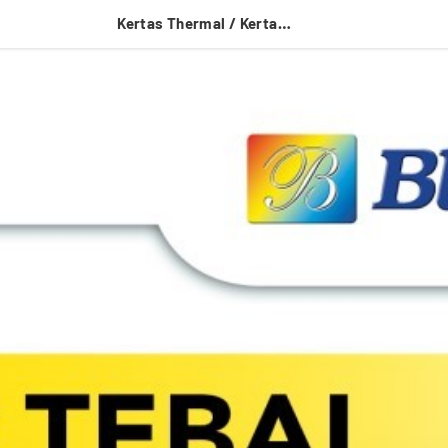
Kertas Thermal / Kertas Kasir / Kertas Struk BLUEPRINT 80mmx80mm