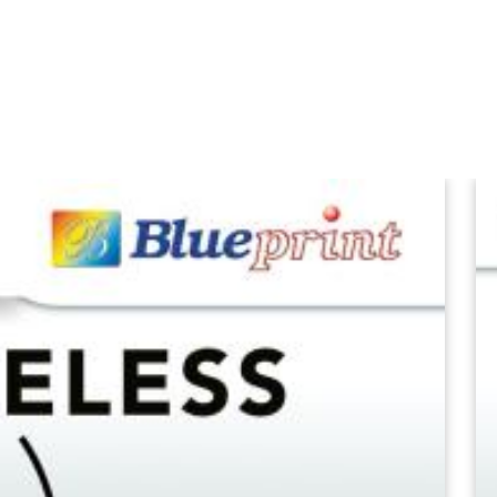
, parkir, tiket pesawat
nsitometer )
a merusak printhead